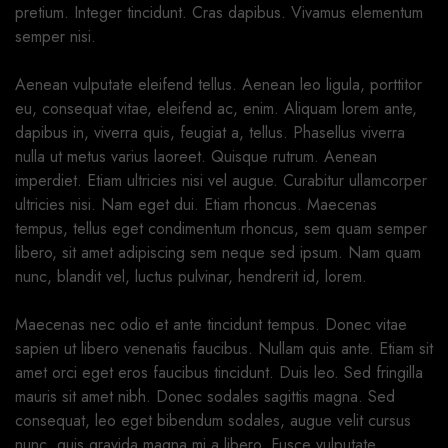
pretium. Integer tincidunt. Cras dapibus. Vivamus elementum
semper nisi.
Aenean vulputate eleifend tellus. Aenean leo ligula, porttitor
eu, consequat vitae, eleifend ac, enim. Aliquam lorem ante,
dapibus in, viverra quis, feugiat a, tellus. Phasellus viverra
nulla ut metus varius laoreet. Quisque rutrum. Aenean
imperdiet. Etiam ultricies nisi vel augue. Curabitur ullamcorper
ultricies nisi. Nam eget dui. Etiam rhoncus. Maecenas
tempus, tellus eget condimentum rhoncus, sem quam semper
libero, sit amet adipiscing sem neque sed ipsum. Nam quam
nunc, blandit vel, luctus pulvinar, hendrerit id, lorem.
Maecenas nec odio et ante tincidunt tempus. Donec vitae
sapien ut libero venenatis faucibus. Nullam quis ante. Etiam sit
amet orci eget eros faucibus tincidunt. Duis leo. Sed fringilla
mauris sit amet nibh. Donec sodales sagittis magna. Sed
consequat, leo eget bibendum sodales, augue velit cursus
nunc, quis gravida magna mi a libero. Fusce vulputate