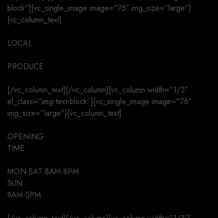
block”][vc_single_image image=”75″ img_size=”large”]
[vc_column_text]
LOCAL
PRODUCE
[/vc_column_text][/vc_column][vc_column width=”1/3″
el_class=”img-text-block”][vc_single_image image=”76″
img_size=”large”][vc_column_text]
OPENING
TIME
MON-SAT 8AM-8PM
SUN
9AM-5PM