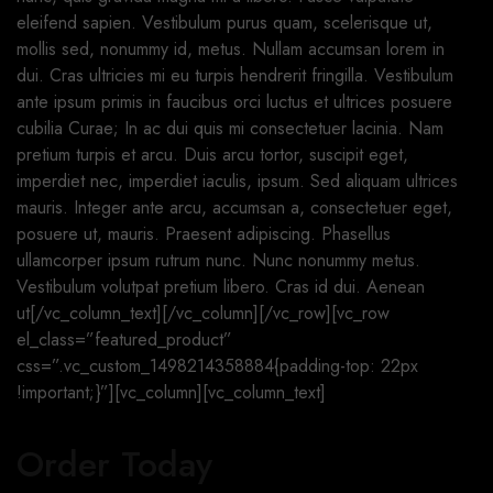
eleifend sapien. Vestibulum purus quam, scelerisque ut,
mollis sed, nonummy id, metus. Nullam accumsan lorem in
dui. Cras ultricies mi eu turpis hendrerit fringilla. Vestibulum
ante ipsum primis in faucibus orci luctus et ultrices posuere
cubilia Curae; In ac dui quis mi consectetuer lacinia. Nam
pretium turpis et arcu. Duis arcu tortor, suscipit eget,
imperdiet nec, imperdiet iaculis, ipsum. Sed aliquam ultrices
mauris. Integer ante arcu, accumsan a, consectetuer eget,
posuere ut, mauris. Praesent adipiscing. Phasellus
ullamcorper ipsum rutrum nunc. Nunc nonummy metus.
Vestibulum volutpat pretium libero. Cras id dui. Aenean
ut[/vc_column_text][/vc_column][/vc_row][vc_row
el_class=”featured_product”
css=”.vc_custom_1498214358884{padding-top: 22px
!important;}”][vc_column][vc_column_text]
Order Today