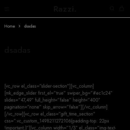
Razzi.
Búth
na
h-
Home
dsadas
Abhainn
dsadas
[vc_row el_class=”slider-section”][vc_column]
[mk_edge_slider first_el=”true” swiper_bg=”#ec1c24″
slides=”47,49″ full_height=”false” height=”400″
pagination=”none” skip_arrow=”false”][/vc_column]
[/vc_row][vc_row el_class=”gift_time_section”
css=”.vc_custom_1498211272106{padding-top: 22px
!important;}”][vc_column width=”1/3″ el_class=”img-text-