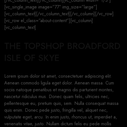
[/vc_column_text][/vc_column][vc_column width=”1/3″]
[vc_single_image image=”77″ img_size=”large”]
[vc_column_text][/vc_column_text][/vc_column][/vc_row]
[vc_row el_class=”about-content”][vc_column]
[vc_column_text]
THE TOPSHOP BROADFORD
ISLE OF SKYE
Lorem ipsum dolor sit amet, consectetuer adipiscing elit.
Aenean commodo ligula eget dolor. Aenean massa. Cum
sociis natoque penatibus et magnis dis parturient montes,
nascetur ridiculus mus. Donec quam felis, ultricies nec,
pellentesque eu, pretium quis, sem. Nulla consequat massa
quis enim. Donec pede justo, fringilla vel, aliquet nec,
vulputate eget, arcu. In enim justo, rhoncus ut, imperdiet a,
venenatis vitae, justo. Nullam dictum felis eu pede mollis